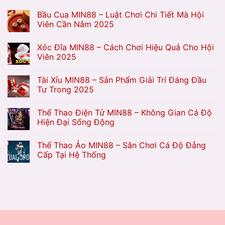
Bầu Cua MIN88 – Luật Chơi Chi Tiết Mà Hội
Viên Cần Nắm 2025
Xóc Đĩa MIN88 – Cách Chơi Hiệu Quả Cho Hội
Viên 2025
Tài Xỉu MIN88 – Sản Phẩm Giải Trí Đáng Đầu
Tư Trong 2025
Thể Thao Điện Tử MIN88 – Không Gian Cá Độ
Hiện Đại Sống Động
Thể Thao Ảo MIN88 – Sân Chơi Cá Độ Đẳng
Cấp Tại Hệ Thống