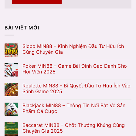
BÀI VIẾT MỚI
Sicbo MIN88 – Kinh Nghiệm Đầu Tư Hữu Ích
Cùng Chuyên Gia
Poker MIN88 – Game Bài Đỉnh Cao Dành Cho
Hội Viên 2025
Roulette MIN88 – Bí Quyết Đầu Tư Hữu Ích Vào
Sảnh Game 2025
Blackjack MIN88 – Thông Tin Nổi Bật Về Sản
Phẩm Cá Cược
Baccarat MIN88 – Chốt Thưởng Khủng Cùng
Chuyên Gia 2025