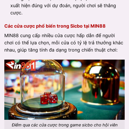
xuất hiện đúng với dự đoán, người chơi sẽ thắng
cược.
Các cửa cược phổ biến trong Sicbo tại MIN88
MIN88 cung cấp nhiều cửa cược hấp dẫn để người
chơi có thể lựa chọn, mỗi cửa có tỷ lệ trả thưởng khác
nhau, giúp tăng tính đa dạng trong chiến thuật chơi:
Điểm qua các cửa cược trong game sicbo cho hội viên