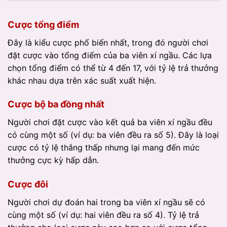
Cược tổng điểm
Đây là kiểu cược phổ biến nhất, trong đó người chơi
đặt cược vào tổng điểm của ba viên xí ngầu. Các lựa
chọn tổng điểm có thể từ 4 đến 17, với tỷ lệ trả thưởng
khác nhau dựa trên xác suất xuất hiện.
Cược bộ ba đồng nhất
Người chơi đặt cược vào kết quả ba viên xí ngầu đều
có cùng một số (ví dụ: ba viên đều ra số 5). Đây là loại
cược có tỷ lệ thắng thấp nhưng lại mang đến mức
thưởng cực kỳ hấp dẫn.
Cược đôi
Người chơi dự đoán hai trong ba viên xí ngầu sẽ có
cùng một số (ví dụ: hai viên đều ra số 4). Tỷ lệ trả