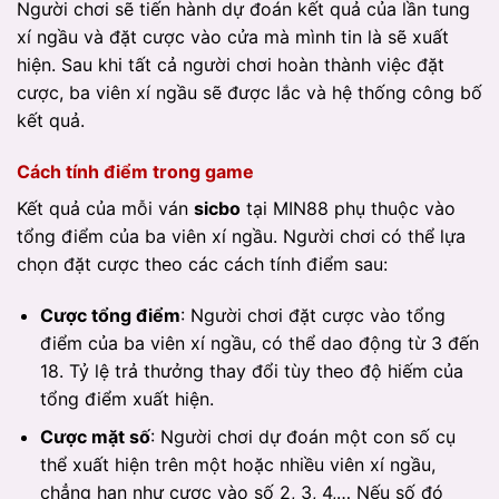
Người chơi sẽ tiến hành dự đoán kết quả của lần tung
xí ngầu và đặt cược vào cửa mà mình tin là sẽ xuất
hiện. Sau khi tất cả người chơi hoàn thành việc đặt
cược, ba viên xí ngầu sẽ được lắc và hệ thống công bố
kết quả.
Cách tính điểm trong game
Kết quả của mỗi ván
sicbo
tại MIN88 phụ thuộc vào
tổng điểm của ba viên xí ngầu. Người chơi có thể lựa
chọn đặt cược theo các cách tính điểm sau:
Cược tổng điểm
: Người chơi đặt cược vào tổng
điểm của ba viên xí ngầu, có thể dao động từ 3 đến
18. Tỷ lệ trả thưởng thay đổi tùy theo độ hiếm của
tổng điểm xuất hiện.
Cược mặt số
: Người chơi dự đoán một con số cụ
thể xuất hiện trên một hoặc nhiều viên xí ngầu,
chẳng hạn như cược vào số 2, 3, 4,… Nếu số đó