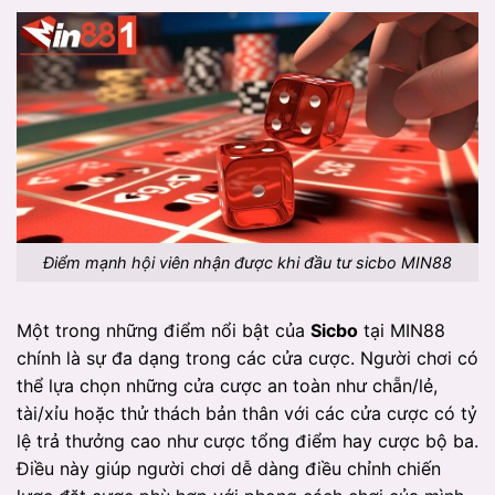
Điểm mạnh hội viên nhận được khi đầu tư sicbo MIN88
Một trong những điểm nổi bật của
Sicbo
tại MIN88
chính là sự đa dạng trong các cửa cược. Người chơi có
thể lựa chọn những cửa cược an toàn như chẵn/lẻ,
tài/xỉu hoặc thử thách bản thân với các cửa cược có tỷ
lệ trả thưởng cao như cược tổng điểm hay cược bộ ba.
Điều này giúp người chơi dễ dàng điều chỉnh chiến