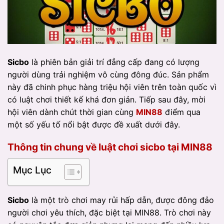
Sicbo
là phiên bản giải trí đẳng cấp đang có lượng
người dùng trải nghiệm vô cùng đông đúc. Sản phẩm
này đã chinh phục hàng triệu hội viên trên toàn quốc vì
có luật chơi thiết kế khá đơn giản. Tiếp sau đây, mời
hội viên dành chút thời gian cùng
MIN88
điểm qua
một số yếu tố nổi bật được đề xuất dưới đây.
Thông tin chung về luật chơi sicbo tại MIN88
Mục Lục
Sicbo
là một trò chơi may rủi hấp dẫn, được đông đảo
người chơi yêu thích, đặc biệt tại MIN88. Trò chơi này