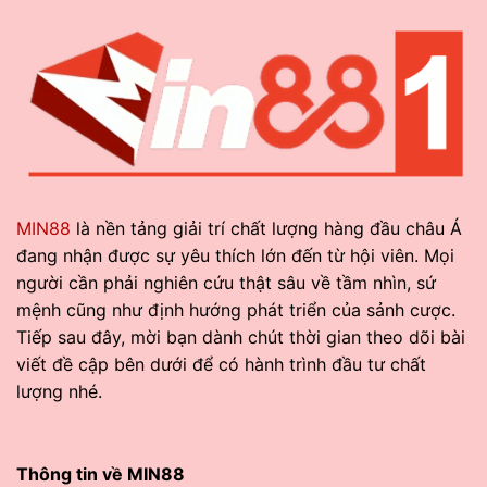
MIN88
là nền tảng giải trí chất lượng hàng đầu châu Á
đang nhận được sự yêu thích lớn đến từ hội viên. Mọi
người cần phải nghiên cứu thật sâu về tầm nhìn, sứ
mệnh cũng như định hướng phát triển của sảnh cược.
Tiếp sau đây, mời bạn dành chút thời gian theo dõi bài
viết đề cập bên dưới để có hành trình đầu tư chất
lượng nhé.
Thông tin về MIN88