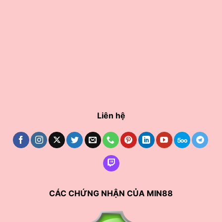
Liên hệ
CÁC CHỨNG NHẬN CỦA MIN88