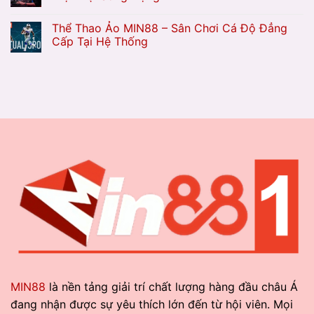
Thể Thao Ảo MIN88 – Sân Chơi Cá Độ Đẳng
Cấp Tại Hệ Thống
MIN88
là nền tảng giải trí chất lượng hàng đầu châu Á
đang nhận được sự yêu thích lớn đến từ hội viên. Mọi