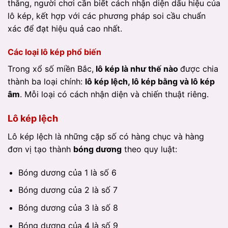
thắng, người chơi cần biết cách nhận diện dấu hiệu của
lô kép, kết hợp với các phương pháp soi cầu chuẩn
xác để đạt hiệu quả cao nhất.
Các loại lô kép phổ biến
Trong xổ số miền Bắc,
lô kép là như thế nào
được chia
thành ba loại chính:
lô kép lệch, lô kép bằng và lô kép
âm
. Mỗi loại có cách nhận diện và chiến thuật riêng.
Lô kép lệch
Lô kép lệch là những cặp số có hàng chục và hàng
đơn vị tạo thành
bóng dương
theo quy luật:
Bóng dương của 1 là số 6
Bóng dương của 2 là số 7
Bóng dương của 3 là số 8
Bóng dương của 4 là số 9