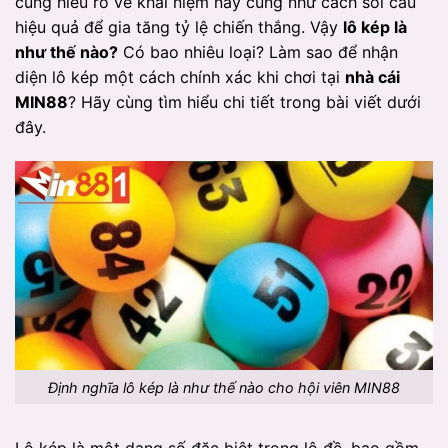
cũng hiểu rõ về khái niệm này cũng như cách soi cầu
hiệu quả để gia tăng tỷ lệ chiến thắng. Vậy
lô kép là
như thế nào?
Có bao nhiêu loại? Làm sao để nhận
diện lô kép một cách chính xác khi chơi tại
nhà cái
MIN88
? Hãy cùng tìm hiểu chi tiết trong bài viết dưới
đây.
Định nghĩa lô kép là như thế nào cho hội viên MIN88