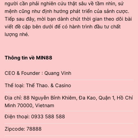
người cần phải nghiên cứu thật sâu về tầm nhìn, sứ
mệnh cũng như định hướng phát triển của sảnh cược.
Tiếp sau đây, mời bạn dành chút thời gian theo dõi bài
viết đề cập bên dưới để có hành trình đầu tư chất
lượng nhé.
Thông tin về MIN88
CEO & Founder : Quang Vinh
Thể loại: Thể Thao. & Casino
Địa chỉ: 88 Nguyễn Bỉnh Khiêm, Đa Kao, Quận 1, Hồ Chí
Minh 70000, Vietnam
Điện thoại: 0933 588 588
Zipcode: 78888